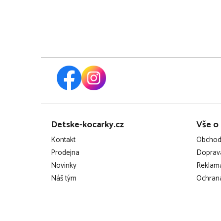
Z
Detske-kocarky.cz
Vše o
á
Kontakt
Obchod
p
Prodejna
Doprava
Novinky
Reklama
a
Náš tým
Ochrana
t
í