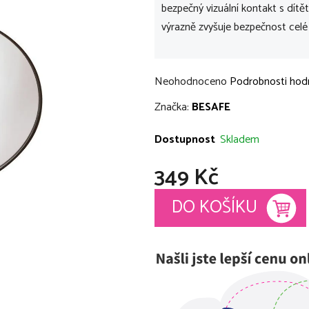
bezpečný vizuální kontakt s dítě
výrazně zvyšuje bezpečnost celé
Průměrné
Neohodnoceno
Podrobnosti hod
hodnocení
Značka:
BESAFE
produktu
je
Dostupnost
Skladem
0,0
349 Kč
z
5
Měrná cena:
DO KOŠÍKU
hvězdiček.