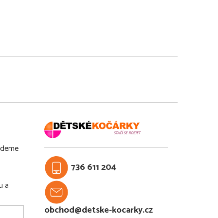
budeme
736 611 204
u a
obchod@detske-kocarky.cz