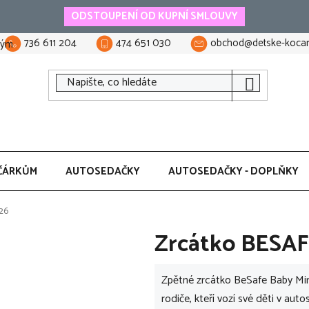
ODSTOUPENÍ OD KUPNÍ SMLOUVY
736 611 204
474 651 030
obchod@detske-kocar
tým
ČÁRKŮM
AUTOSEDAČKY
AUTOSEDAČKY - DOPLŇKY
26
Zrcátko BESAF
Zpětné zrcátko BeSafe Baby Mir
rodiče, kteří vozí své děti v au