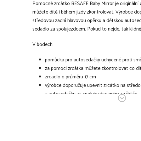
Pomocné zrcátko BESAFE Baby Mirror je originální 
můžete dítě i během jízdy zkontrolovat. Výrobce do
středovou zadní hlavovou opěrku a dětskou autosed
sedadlo za spolujezdcem. Pokud to nejde, tak klidně i
V bodech:
pomůcka pro autosedačky uchycené proti smě
za pomoci zrcátka můžete zkontrolovat co dí
zrcadlo o průměru 17 cm
výrobce doporučuje upevnit zrcátko na střed
a autosedačku za spolujezdce nebo za řidiče
zrcadlo lze případně přivázat pomocí uměloh
bočních zadních hlavových opěrek a dětskou 
vedlejší sedadlo
aby byl i v tomto případě vidět odraz dítěte v
nutné ho trochu natočit