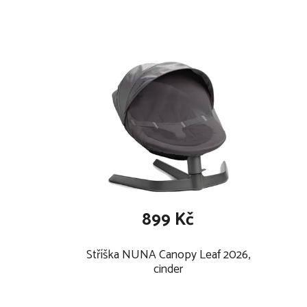
umístění zrcátka je ovlivněno typem autoseda
899 Kč
Stříška NUNA Canopy Leaf 2026,
cinder