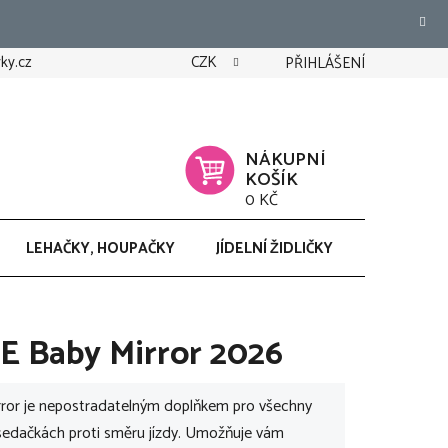
ky.cz
CZK
PŘIHLÁŠENÍ
NÁKUPNÍ
KOŠÍK
0 KČ
LEHAČKY, HOUPAČKY
JÍDELNÍ ŽIDLIČKY
CHODÍTK
E Baby Mirror 2026
ror je nepostradatelným doplňkem pro všechny
tosedačkách proti směru jízdy. Umožňuje vám