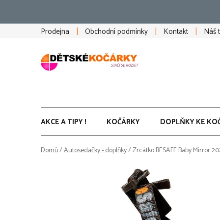
Přejít
na
obsah
Prodejna
Obchodní podmínky
Kontakt
Náš 
AKCE A TIPY !
KOČÁRKY
DOPLŇKY KE KO
Domů
/
Autosedačky - doplňky
/
Zrcátko BESAFE Baby Mirror 20