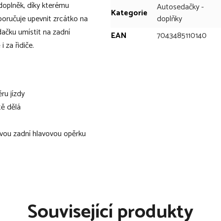
doplněk, díky kterému
Autosedačky -
Kategorie
poručuje upevnit zrcátko na
doplňky
ačku umístit na zadní
EAN
7043485110140
 za řidiče.
ru jízdy
tě dělá
ovou zadní hlavovou opěrku
motné přezky na některou z
autosedačku umístit na
e zpětném zrcátku auta, je
Související produkty