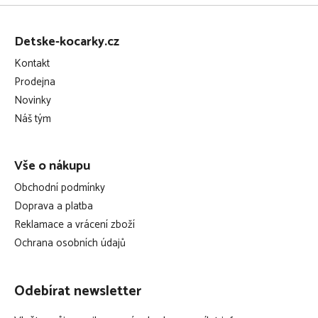
Z
á
Detske-kocarky.cz
p
Kontakt
a
Prodejna
t
Novinky
í
Náš tým
Vše o nákupu
Obchodní podmínky
Doprava a platba
Reklamace a vrácení zboží
Ochrana osobních údajů
Odebírat newsletter