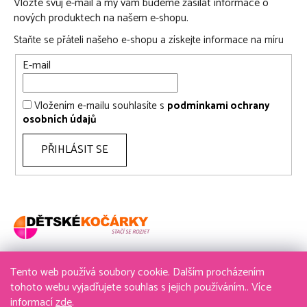
Vložte svůj e-mail a my vám budeme zasílat informace o
nových produktech na našem e-shopu.
Staňte se přáteli našeho e-shopu a získejte informace na míru
E-mail
Vložením e-mailu souhlasíte s
podmínkami ochrany
osobních údajů
PŘIHLÁSIT SE
Tento web používá soubory cookie. Dalším procházením
736 611 204
tohoto webu vyjadřujete souhlas s jejich používáním.. Více
informací
zde
.