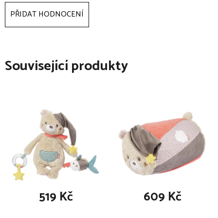
před praním vyjměte hrací skříňku
PŘIDAT HODNOCENÍ
Související produkty
519 Kč
609 Kč