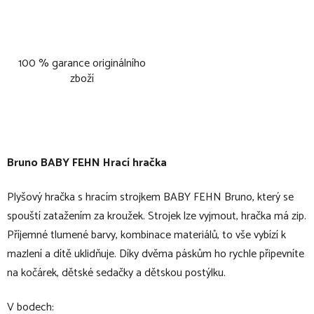
100 % garance originálního
zboží
Bruno BABY FEHN Hrací hračka
Plyšový hračka s hracím strojkem BABY FEHN Bruno, který se
spouští zatažením za kroužek. Strojek lze vyjmout, hračka má zip.
Příjemné tlumené barvy, kombinace materiálů, to vše vybízí k
mazlení a dítě uklidňuje. Díky dvěma páskům ho rychle připevníte
na kočárek, dětské sedačky a dětskou postýlku.
V bodech: