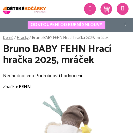
Přejít
Hledat
na
obsah
ODSTOUPENÍ OD KUPNÍ SMLOUVY
Domů
/
Hračky
/
Bruno BABY FEHN Hrací hračka 2025, mráček
Bruno BABY FEHN Hrací
hračka 2025, mráček
Průměrné
Neohodnoceno
Podrobnosti hodnocení
hodnocení
Značka:
FEHN
produktu
je
0,0
z
5
hvězdiček.