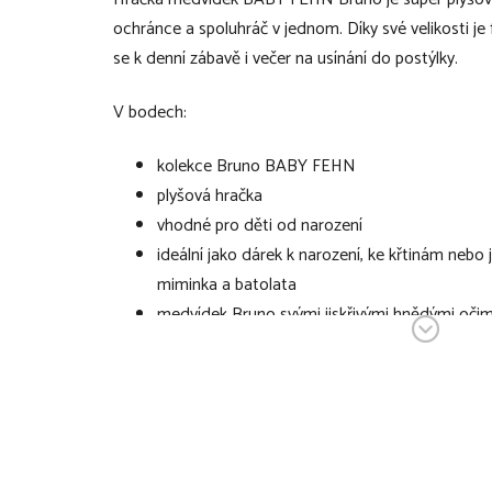
ochránce a spoluhráč v jednom. Díky své velikosti je 
se k denní zábavě i večer na usínání do postýlky.
V bodech:
kolekce Bruno BABY FEHN
plyšová hračka
vhodné pro děti od narození
ideální jako dárek k narození, ke křtinám nebo
miminka a batolata
medvídek Bruno svými jiskřivými hnědými oč
okouzlí srdíčko každého miminka
měkký materiál a příjemné tlumené barvy
skvělý společník na doma i na cesty, na hru i n
skvěle ho doplňuje i větší varianta plyšového 
součástí balení)