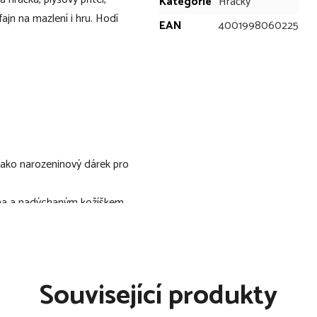
Kategorie
Hračky
fajn na mazlení i hru. Hodí
EAN
4001998060225
 jako narozeninový dárek pro
ima a nadýchaným kožíškem
a spaní
medvídka Bruna (není
Související produkty