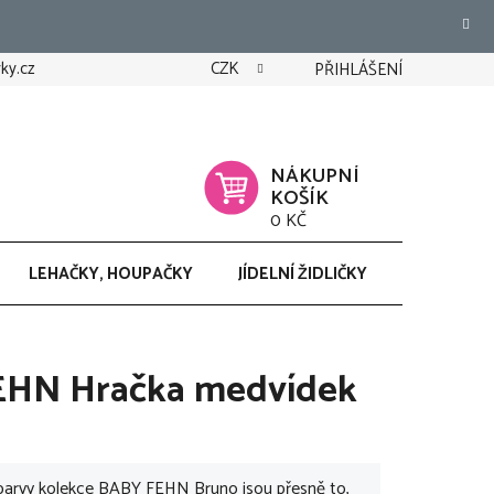
ky.cz
CZK
PŘIHLÁŠENÍ
NÁKUPNÍ
KOŠÍK
0 KČ
LEHAČKY, HOUPAČKY
JÍDELNÍ ŽIDLIČKY
CHODÍTK
EHN Hračka medvídek
 barvy kolekce BABY FEHN Bruno jsou přesně to,