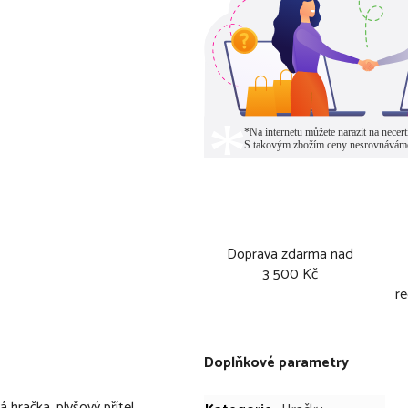
Doprava zdarma nad
3 500 Kč
re
Doplňkové parametry
račka, plyšový přítel,