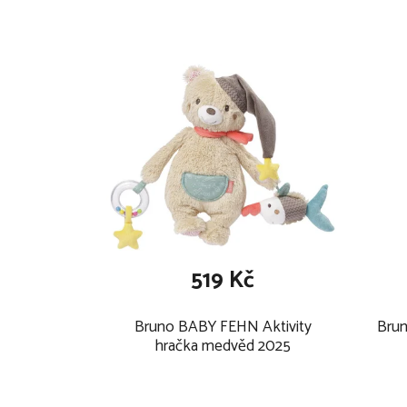
výška: 25 cm
svršek: plyš, velur, potisková látka
výplň: 100% polyester
lze prát na jemný program na 30 °C
519 Kč
Bruno BABY FEHN Aktivity
Brun
hračka medvěd 2025