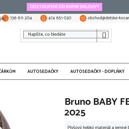
ODSTOUPENÍ OD KUPNÍ SMLOUVY
736 611 204
474 651 030
obchod@detske-kocar
tým
ČÁRKŮM
AUTOSEDAČKY
AUTOSEDAČKY - DOPLŇKY
Bruno BABY F
2025
Plyšový hebký materiál a jemné