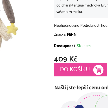
co charakterizuje medvídka Brun
vašeho miminka.
Průměrné
Neohodnoceno
Podrobnosti hod
hodnocení
Značka:
FEHN
produktu
je
Dostupnost
Skladem
0,0
409 Kč
z
5
Měrná cena:
DO KOŠÍKU
hvězdiček.