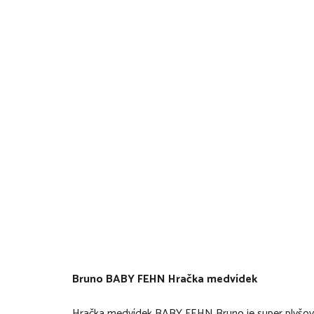
Bruno BABY FEHN Hračka medvídek
Hračka medvídek BABY FEHN Bruno je super plyšová h