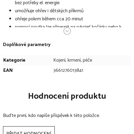
bez potřeby el. energie
umožňuje ohřev i dětských příkrmů
ohřeje pokrm během cca 20 minut
pomocí poutka lze připevnit na rukojeť kočárku nebo k
přebalovací tašce
velmi snadná obsluha - ohřev se aktivuje zkroucením plíšku,
Doplňkové parametry
deaktivuje se vyvařením nebo v elektrickém sterilizátoru
ideální na cestování
Kategorie
Kojení, krmení, péče
materiál: termoobal - neopren s vnitřní izotermickou
EAN
3661276013841
vložkou, ohřívací vložka - PVC a netoxická tekutina
rozměr: průměr 13cm x výška 29cm
Hodnocení produktu
Buďte první, kdo napíše příspěvek k této položce.
PŘIDAT HODNOCENÍ