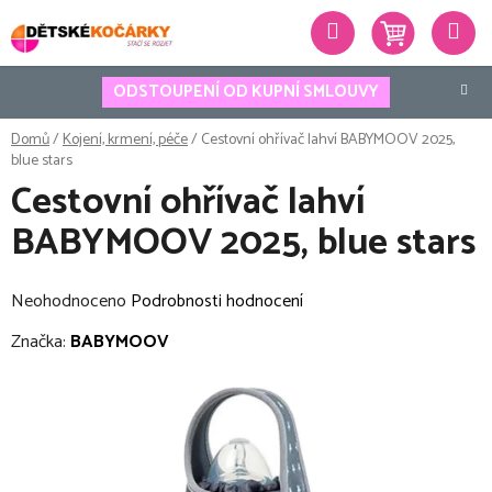
Přejít
Hledat
na
obsah
ODSTOUPENÍ OD KUPNÍ SMLOUVY
Domů
/
Kojení, krmení, péče
/
Cestovní ohřívač lahví BABYMOOV 2025,
blue stars
Cestovní ohřívač lahví
BABYMOOV 2025, blue stars
Průměrné
Neohodnoceno
Podrobnosti hodnocení
hodnocení
Značka:
BABYMOOV
produktu
je
0,0
z
5