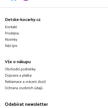
Z
á
Detske-kocarky.cz
p
Kontakt
a
Prodejna
t
Novinky
í
Náš tým
Vše o nákupu
Obchodní podmínky
Doprava a platba
Reklamace a vrácení zboží
Ochrana osobních údajů
Odebírat newsletter