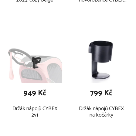
2025, cozy beige
novorozence CYBEX
Newborn Nest , black
949 Kč
799 Kč
Držák nápojů CYBEX
Držák nápojů CYBEX
2v1
na kočárky