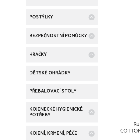
u
k
POSTÝLKY
t
ů
BEZPEČNOSTNÍ POMŮCKY
HRAČKY
DĚTSKÉ OHRÁDKY
PŘEBALOVACÍ STOLY
KOJENECKÉ HYGIENICKÉ
POTŘEBY
Ru
COTTON
KOJENÍ, KRMENÍ, PÉČE