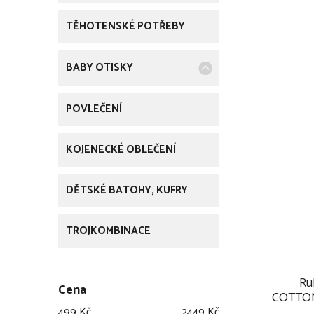
TĚHOTENSKÉ POTŘEBY
BABY OTISKY
POVLEČENÍ
KOJENECKÉ OBLEČENÍ
DĚTSKÉ BATOHY, KUFRY
TROJKOMBINACE
Ru
Cena
COTTON
499
Kč
2449
Kč