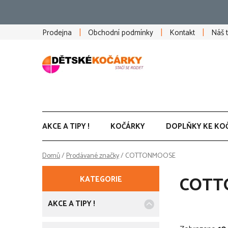
Přejít
na
obsah
Prodejna
Obchodní podmínky
Kontakt
Náš 
AKCE A TIPY !
KOČÁRKY
DOPLŇKY KE KO
Domů
/
Prodávané značky
/
COTTONMOOSE
P
K
Přeskočit
COTT
KATEGORIE
a
kategorie
o
t
e
AKCE A TIPY !
s
g
o