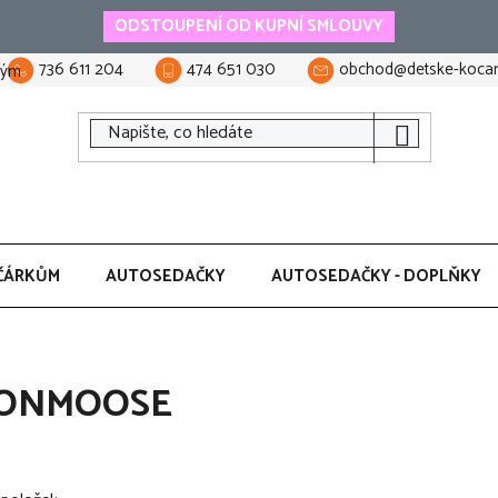
ODSTOUPENÍ OD KUPNÍ SMLOUVY
736 611 204
474 651 030
obchod@detske-kocar
tým
ČÁRKŮM
AUTOSEDAČKY
AUTOSEDAČKY - DOPLŇKY
ONMOOSE