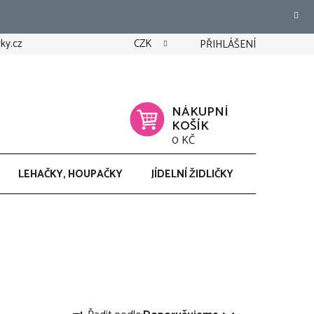
ky.cz
CZK
PŘIHLÁŠENÍ
NÁKUPNÍ
KOŠÍK
0 KČ
LEHAČKY, HOUPAČKY
JÍDELNÍ ŽIDLIČKY
CHODÍTK
Ř