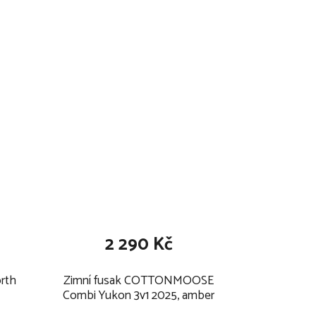
k
t
ů
2 290 Kč
rth
Zimní fusak COTTONMOOSE
Combi Yukon 3v1 2025, amber