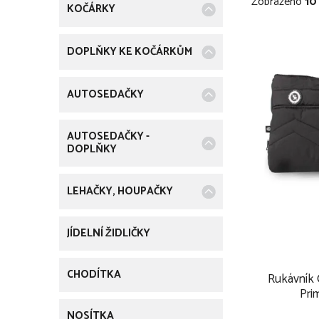
Zobrazeno
10
t
KOČÁRKY
r
i
r
V
e
DOPLŇKY KE KOČÁRKŮM
a
ý
n
AUTOSEDAČKY
p
n
i
AUTOSEDAČKY -
DOPLŇKY
í
s
p
p
LEHAČKY, HOUPAČKY
a
r
JÍDELNÍ ŽIDLIČKY
n
o
e
CHODÍTKA
d
Rukávník
Pri
l
NOSÍTKA