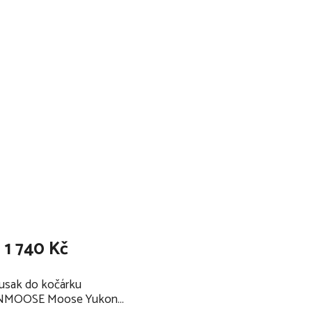
1 740 Kč
usak do kočárku
MOOSE Moose Yukon