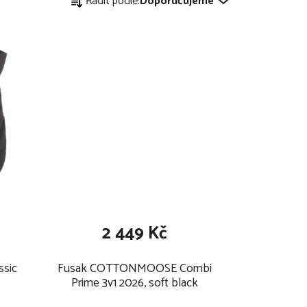
Řadit podle:
Doporučujeme
a
z
e
n
í
p
r
o
2 449 Kč
d
sic
Fusak COTTONMOOSE Combi
u
Prime 3v1 2026, soft black