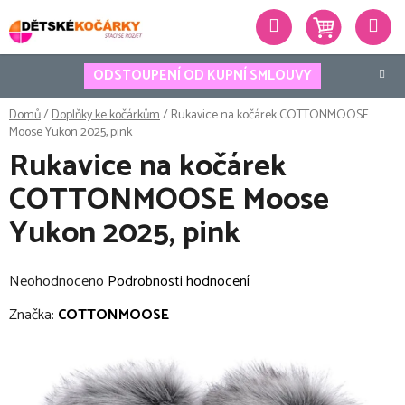
Přejít
Hledat
na
obsah
ODSTOUPENÍ OD KUPNÍ SMLOUVY
Domů
/
Doplňky ke kočárkům
/
Rukavice na kočárek COTTONMOOSE
Moose Yukon 2025, pink
Rukavice na kočárek
COTTONMOOSE Moose
Yukon 2025, pink
Průměrné
Neohodnoceno
Podrobnosti hodnocení
hodnocení
Značka:
COTTONMOOSE
produktu
je
0,0
z