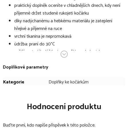
praktický doplněk oceníte v chladnějších dnech, kdy není
příjemné držet studené rukojeti kočárku
díky nadýchanému a hebkému materiálu je zateplení
hřejivé a příjemné na ruce
vrchní tkanina je nepromokavá
údržba: praní do 30°C
vnější materiál: plášťovina s měkkou ekologickou
kožešinkou
Doplňkové parametry
vnitřní materiál: fleece - 100% polyester
Kategorie
Doplňky ke kočárkům
Hodnocení produktu
Buďte první, kdo napíše příspěvek k této položce.