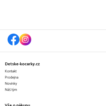
2024, black
Z
á
Detske-kocarky.cz
p
Kontakt
a
Prodejna
t
Novinky
í
Náš tým
Vše o nákupu