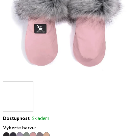
5
hvězdiček.
Dostupnost
Skladem
Vyberte barvu: