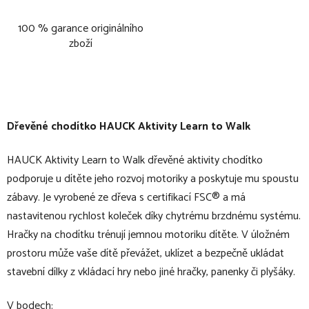
100 % garance originálního
zboží
Dřevěné chodítko HAUCK Aktivity Learn to Walk
HAUCK Aktivity Learn to Walk dřevěné aktivity chodítko
podporuje u dítěte jeho rozvoj motoriky a poskytuje mu spoustu
zábavy. Je vyrobené ze dřeva s certifikací FSC® a má
nastavitenou rychlost koleček díky chytrému brzdnému systému.
Hračky na chodítku trénují jemnou motoriku dítěte. V úložném
prostoru může vaše dítě převážet, uklízet a bezpečně ukládat
stavební dílky z vkládací hry nebo jiné hračky, panenky či plyšáky.
V bodech: