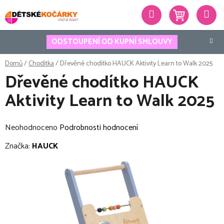
Přejít
Hledat
na
obsah
ODSTOUPENÍ OD KUPNÍ SMLOUVY
Domů
/
Chodítka
/
Dřevěné chodítko HAUCK Aktivity Learn to Walk 2025
Dřevěné chodítko HAUCK
Aktivity Learn to Walk 2025
Průměrné
Neohodnoceno
Podrobnosti hodnocení
hodnocení
Značka:
HAUCK
produktu
je
0,0
z
5
hvězdiček.