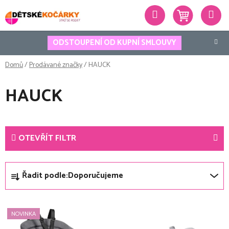
Přejít
Hledat
na
obsah
ODSTOUPENÍ OD KUPNÍ SMLOUVY
Domů
/
Prodávané značky
/
HAUCK
HAUCK
OTEVŘÍT FILTR
Ř
Řadit podle:
Doporučujeme
a
z
V
e
NOVINKA
ý
n