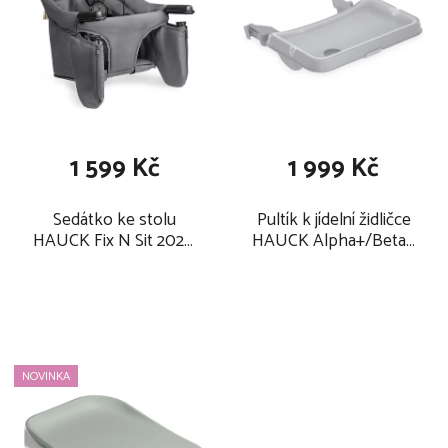
p
í
i
p
s
r
p
o
r
d
o
u
1 599 Kč
1 999 Kč
d
k
u
t
Sedátko ke stolu
Pultík k jídelní židličce
k
ů
HAUCK Fix N Sit 2026,
HAUCK Alpha+/Beta+
t
dark grey
2026, šedý
ů
NOVINKA