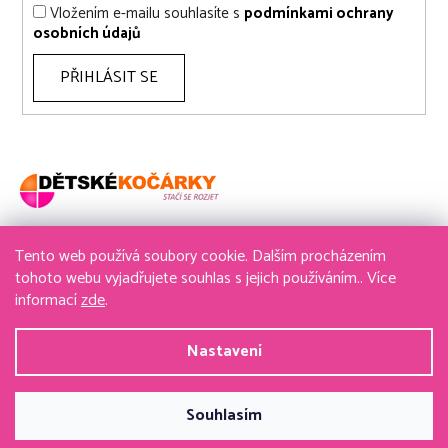
Vložením e-mailu souhlasíte s
podmínkami ochrany
osobních údajů
PŘIHLÁSIT SE
Tento web používá soubory cookie. Dalším procházením
736 611 204
tohoto webu vyjadřujete souhlas s jejich používáním.. Více
informací
zde
.
obchod@detske-kocarky.cz
Nastavení
Vytvořil Shoptet
&
PekneWeby
Souhlasím
Copyright 2026
detske-kocarky.cz
. Všechna práva
vyhrazena.