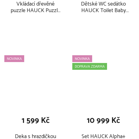
Vkládací dřevěné
Dětské WC sedátko
puzzle HAUCK Puzzle
HAUCK Toilet Baby
N Fit 2026, sea
Seat Grey 2026
NOVINKA
NOVINKA
DOPRAVA ZDARMA
1 599 Kč
10 999 Kč
Deka s hrazdičkou
Set HAUCK Alpha+