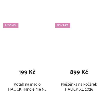
Newborn set Pro s
šedé
polohováním, 0m+,
natur
NOVINKA
NOVINKA
199 Kč
899 Kč
Potah na madlo
Pláštěnka na kočárek
HAUCK Handle Me 1-2
HAUCK XL 2026
ks 2026, šedé