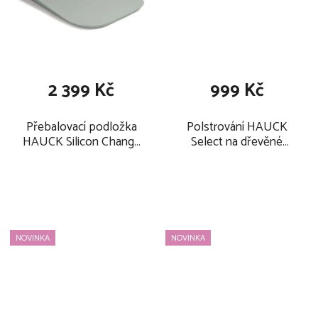
2 399 Kč
999 Kč
Přebalovací podložka
Polstrování HAUCK
HAUCK Silicon Change
Select na dřevěné
N Clean 2026, sage
židličky
Alpha+/Beta+/Arketa
2026, jersey leaves
mint
NOVINKA
NOVINKA