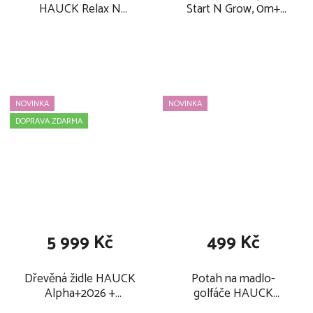
HAUCK Relax N
Start N Grow, 0m+
Watch Water Animals
2026, natural dark grey
2026
NOVINKA
NOVINKA
DOPRAVA ZDARMA
5 999 Kč
499 Kč
Dřevěná židle HAUCK
Potah na madlo-
Alpha+2026 +
golfáče HAUCK
novorozenecký
Handle Me 2-2ks 2026,