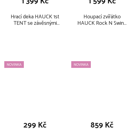
1 399 Kč
1 599 Kč
Hrací deka HAUCK 1st
Houpací zvířátko
TENT se závěsnými
HAUCK Rock N Swing
hračkami 2026
2v1 2026, zebra
NOVINKA
NOVINKA
299 Kč
859 Kč