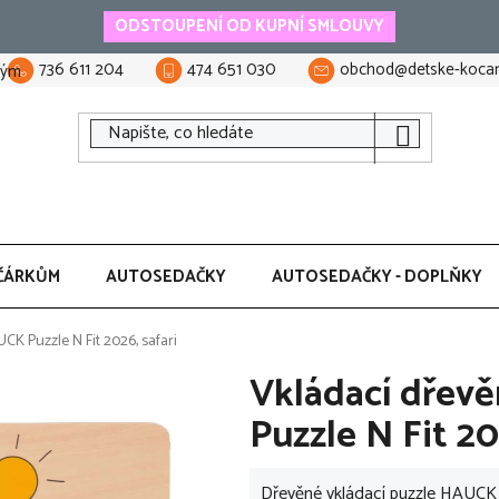
ODSTOUPENÍ OD KUPNÍ SMLOUVY
736 611 204
474 651 030
obchod@detske-kocar
tým
ČÁRKŮM
AUTOSEDAČKY
AUTOSEDAČKY - DOPLŇKY
K Puzzle N Fit 2026, safari
Vkládací dřev
Puzzle N Fit 20
Dřevěné vkládací puzzle HAUCK 