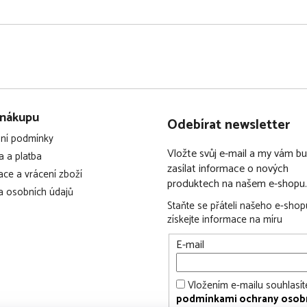
 zábavu při hraní
tifikátem FSC®
hospodářství, které chrání
 nákupu
Odebírat newsletter
ní podmínky
Vložte svůj e-mail a my vám 
 a platba
zasílat informace o nových
ce a vrácení zboží
produktech na našem e-shopu.
 osobních údajů
Staňte se přáteli našeho e-shop
získejte informace na míru
E-mail
Vložením e-mailu souhlasít
podmínkami ochrany osob