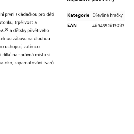
ní první skládačkou pro děti
Kategorie
Dřevěné hračky
oriku, trpělivost a
EAN
4894352813083
FSC® a dětsky přívětivého
itelnou zábavu na dlouhou
no uchopují, zatímco
í dílků na správná místa si
uka-oko, zapamatování tvarů
 puzzle na dlouhou dobu
á dítě obrázek
oriku, koordinaci ruky a oka