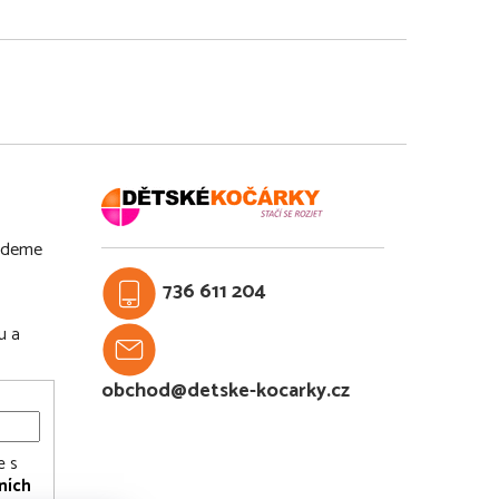
budeme
736 611 204
u a
obchod@detske-kocarky.cz
e s
ních