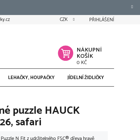
ky.cz
CZK
PŘIHLÁŠENÍ
NÁKUPNÍ
KOŠÍK
0 KČ
LEHAČKY, HOUPAČKY
JÍDELNÍ ŽIDLIČKY
CHODÍTK
ěné puzzle HAUCK
26, safari
Puzzle N Fit z udržitelného FSC® dřeva hravě