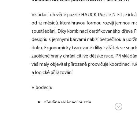
Vkládací dřevěné puzzle HAUCK Puzzle N Fit je ideál
od 12 měsíců, která hravou formou rozvíjí jemnou mot
soustředění. Díky kombinaci certifikovaného dřeva 
designu s jemnými barvami nabízí bezpečnou a udrž
dobu. Ergonomicky tvarované dílky zvířátek se snad
zaoblené hrany chrání citlivé dětské ruce. Při vkládán
váš malý objevitel přirozeně procvičuje koordinaci r
a logické přiřazování.
V bodech:
dřevěné vkládací puzzle
vhodné pro vaše dítě od 12 měsíců
kvalitní zpracování zajišťuje spoustu zábavy s
uchopováním a vkládáním dílků na místo sklád
zároveň dítě trénuje tvary, paměť, jemnou mot