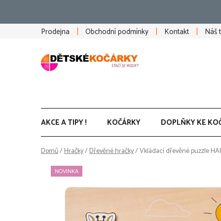
Přejít
na
obsah
Prodejna
Obchodní podmínky
Kontakt
Náš 
AKCE A TIPY !
KOČÁRKY
DOPLŇKY KE KO
Domů
/
Hračky
/
Dřevěné hračky
/
Vkládací dřevěné puzzle HAUC
NOVINKA