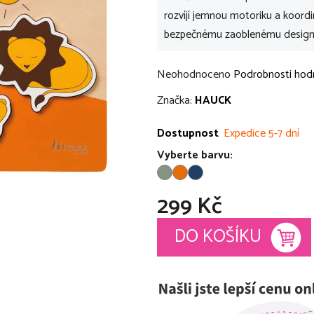
rozvíjí jemnou motoriku a koordi
bezpečnému zaoblenému designu
Průměrné
Neohodnoceno
Podrobnosti hod
hodnocení
Značka:
HAUCK
produktu
je
Dostupnost
Expedice 5-7 dní
0,0
Vyberte barvu:
z
5
299 Kč
hvězdiček.
Měrná cena:
DO KOŠÍKU