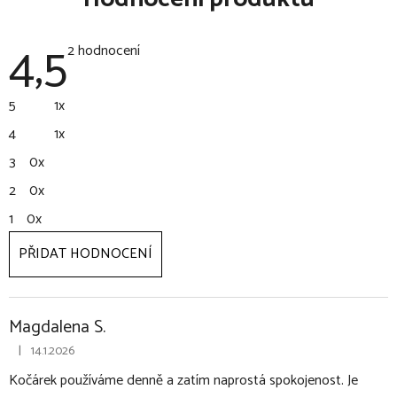
4,5
Průměrné
2 hodnocení
hodnocení
produktu
je
5
1x
4,5
z
4
1x
5
hvězdiček.
3
0x
2
0x
1
0x
PŘIDAT HODNOCENÍ
V
ý
p
Magdalena S.
i
|
14.1.2026
Hodnocení produktu je 5 z 5 hvězdiček.
s
h
Kočárek používáme denně a zatím naprostá spokojenost. Je