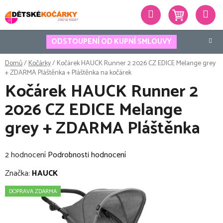
Přejít
Hledat
na
obsah
ODSTOUPENÍ OD KUPNÍ SMLOUVY
Domů
/
Kočárky
/
Kočárek HAUCK Runner 2 2026 CZ EDICE Melange grey
+ ZDARMA Pláštěnka
+ Pláštěnka na kočárek
Kočárek HAUCK Runner 2
2026 CZ EDICE Melange
grey + ZDARMA Pláštěnka
Průměrné
2 hodnocení
Podrobnosti hodnocení
hodnocení
Značka:
HAUCK
produktu
DOPRAVA ZDARMA
je
4,5
z