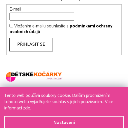
E-mail
Vložením e-mailu souhlasíte s
podmínkami ochrany
osobních údajů
PŘIHLÁSIT SE
Tento web používá soubory cookie. Dalším procházením
736 611 204
tohoto webu vyjadřujete souhlas s jejich používáním.. Více
informací
zde
.
obchod@detske-kocarky.cz
Nastavení