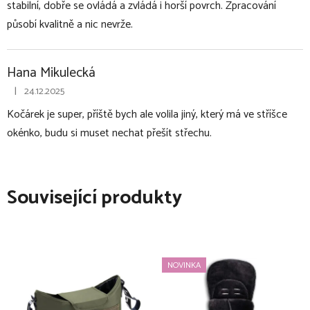
o
stabilní, dobře se ovládá a zvládá i horší povrch. Zpracování
d
působí kvalitně a nic nevrže.
n
o
c
Hana Mikulecká
e
|
24.12.2025
n
Hodnocení produktu je 4 z 5 hvězdiček.
í
Kočárek je super, příště bych ale volila jiný, který má ve stříšce
okénko, budu si muset nechat přešít střechu.
Související produkty
NOVINKA