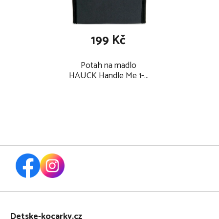
199 Kč
Potah na madlo
HAUCK Handle Me 1-2
ks 2026, šedé
Z
á
Detske-kocarky.cz