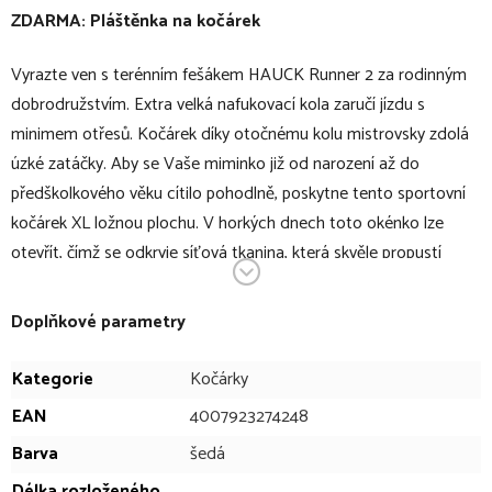
je
ZDARMA: Pláštěnka na kočárek
4,5
z
5
Vyrazte ven s terénním fešákem HAUCK Runner 2 za rodinným
hvězdiček.
dobrodružstvím. Extra velká nafukovací kola zaručí jízdu s
minimem otřesů. Kočárek díky otočnému kolu mistrovsky zdolá
úzké zatáčky. Aby se Vaše miminko již od narození až do
předškolkového věku cítilo pohodlně, poskytne tento sportovní
kočárek XL ložnou plochu. V horkých dnech toto okénko lze
otevřít, čímž se odkryje síťová tkanina, která skvěle propustí
vzduch a poslouží jako velké výhledové okénko. Díky výškově
nastavitelnému rodičovskému madlu budete mít lepší zážitek z
Doplňkové parametry
jízdy díky držení těla šetrnému k zádům. Reflexní světelné pásky
na stříšce zajistí bezpečný návrat Vaší rodiny domů až už se
Kategorie
Kočárky
bude venku pomalu stmívat. Občerstvení na Vaše výlety můžete
EAN
4007923274248
jednoduše uskladnit do velkého koše pod sedadlem.
Barva
šedá
V bodech:
Délka rozloženého