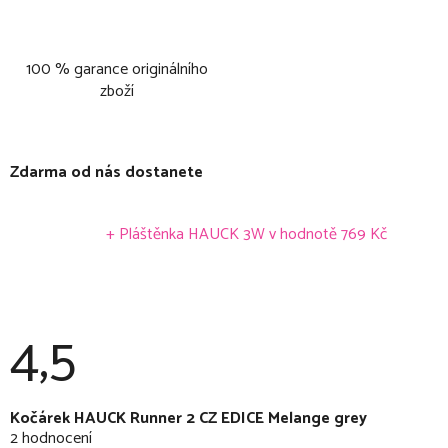
100 % garance originálního
zboží
Zdarma od nás dostanete
+ Pláštěnka HAUCK 3W
v hodnotě 769 Kč
4,5
Průměrné
Kočárek HAUCK Runner 2 CZ EDICE Melange grey
hodnocení
2 hodnocení
produktu