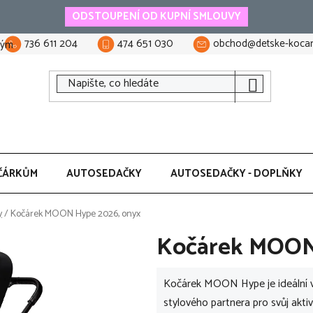
ODSTOUPENÍ OD KUPNÍ SMLOUVY
736 611 204
474 651 030
obchod@detske-kocar
tým
ČÁRKŮM
AUTOSEDAČKY
AUTOSEDAČKY - DOPLŇKY
y
/
Kočárek MOON Hype 2026, onyx
Kočárek MOON
Kočárek MOON Hype je ideální vol
stylového partnera pro svůj akti