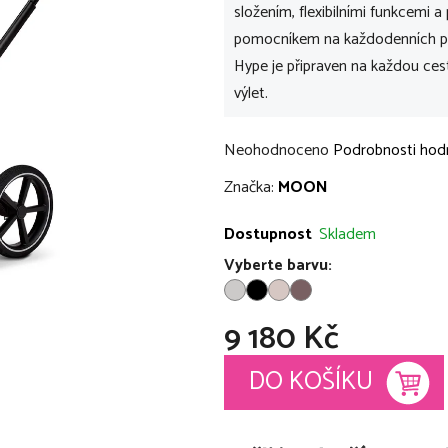
složením, flexibilními funkcemi 
pomocníkem na každodenních p
Hype je připraven na každou ces
výlet.
Průměrné
Neohodnoceno
Podrobnosti hod
hodnocení
Značka:
MOON
produktu
je
Dostupnost
Skladem
0,0
Vyberte barvu:
z
5
9 180 Kč
hvězdiček.
Měrná cena:
DO KOŠÍKU