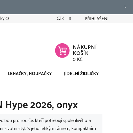
ky.cz
CZK
PŘIHLÁŠENÍ
NÁKUPNÍ
KOŠÍK
0 KČ
LEHAČKY, HOUPAČKY
JÍDELNÍ ŽIDLIČKY
CHODÍTK
 Hype 2026, onyx
bou pro rodiče, kteří potřebují spolehlivého a
vní životní styl. S jeho lehkým rámem, kompaktním