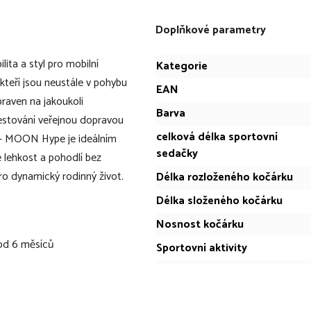
Doplňkové parametry
ita a styl pro mobilní
Kategorie
teří jsou neustále v pohybu
EAN
ipraven na jakoukoli
Barva
cestování veřejnou dopravou
celková délka sportovní
 – MOON Hype je ideálním
sedačky
 lehkost a pohodlí bez
ro dynamický rodinný život.
Délka rozloženého kočárku
Délka složeného kočárku
Nosnost kočárku
 od 6 měsíců
Sportovní aktivity
Šířka rozloženého kočárku
tu a flexibilitu bez
Šířka složeného kočárku