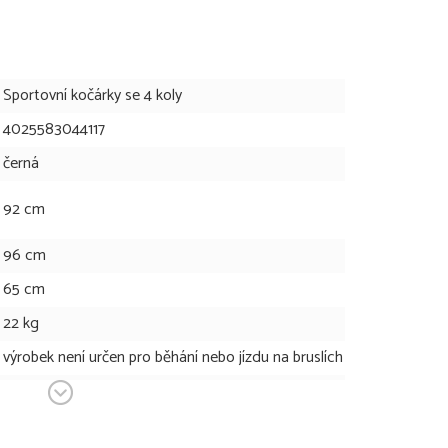
Sportovní kočárky se 4 koly
4025583044117
černá
92 cm
96 cm
65 cm
22 kg
výrobek není určen pro běhání nebo jízdu na bruslích
57c m
48 cm