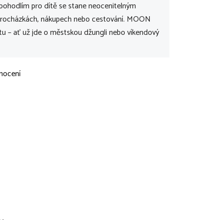
a pohodlím pro dítě se stane neocenitelným
rocházkách, nákupech nebo cestování. MOON
tu – ať už jde o městskou džungli nebo víkendový
nocení