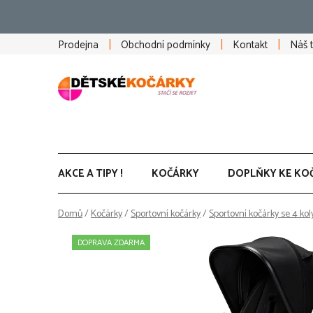
Přejít
na
obsah
Prodejna
Obchodní podmínky
Kontakt
Náš 
AKCE A TIPY !
KOČÁRKY
DOPLŇKY KE KO
Domů
/
Kočárky
/
Sportovní kočárky
/
Sportovní kočárky se 4 kol
DOPRAVA ZDARMA