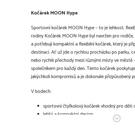
Kočárek MOON Hype
Sportovní kočárek MOON Hype – to je lehkost, flexibil
rodiny Kočárek MOON Hype byl navržen pro rodiče, k
a potřebují kompaktní a flexibilní kočárek, který je př
destinaci. Ať už jde o rychlou procházku po parku, 
nebo rychlé přechody mezi různými místy ve městě
společníkem pro každý den. Tento kočárek poskytuje
jakýchkoli kompromisů a je dokonale přizpůsobený p
V bodech:
sportovní čtyřkolový kočárek vhodný pro děti
lehký a kompaktní design
kočárek je ideální pro rodiče, kteří hledají mobili
kompromisů v pohodlí