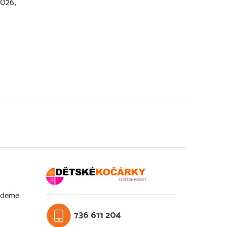
026,
budeme
736 611 204