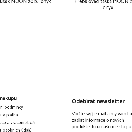
usak MOON 2026, onyx
Přebalovací taška MOON 2
bou směrech jízdy (čelem k
onyx
mální flexibilitu v
 polohy, ideální pro
lné sezení i pro větší děti,
 střešnímu oknu, což
nů
u a ochrany před sluncem,
 nákupu
Odebírat newsletter
ní podmínky
Vložte svůj e-mail a my vám 
 a platba
e bezpečné nastupování a
zasílat informace o nových
ce a vrácení zboží
produktech na našem e-shopu.
 osobních údajů