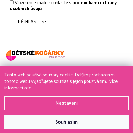
Vložením e-mailu souhlasíte s
podmínkami ochrany
osobních údajů
PŘIHLÁSIT SE
Tento web používá soubory cookie. Dalším procházením
736 611 204
tohoto webu vyjadřujete souhlas s jejich používáním.. Více
informací
zde
.
obchod@detske-kocarky.cz
Nastavení
Vytvořil Shoptet
&
PekneWeby
Souhlasím
Copyright 2026
detske-kocarky.cz
. Všechna práva
vyhrazena.