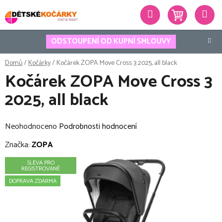
Přejít
Hledat
na
obsah
ODSTOUPENÍ OD KUPNÍ SMLOUVY
Domů
/
Kočárky
/
Kočárek ZOPA Move Cross 3 2025, all black
Kočárek ZOPA Move Cross 3
2025, all black
Průměrné
Neohodnoceno
Podrobnosti hodnocení
hodnocení
Značka:
ZOPA
produktu
SLEVA PRO
je
REGISTROVANÉ
0,0
DOPRAVA ZDARMA
z
5
hvězdiček.