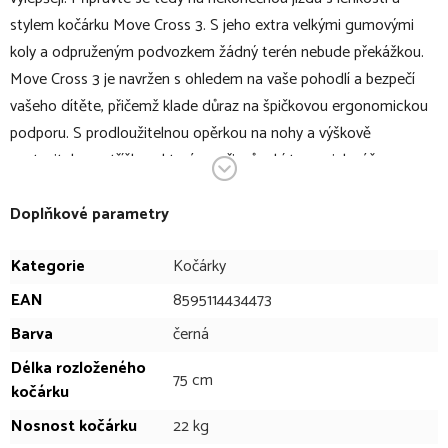
stylem kočárku Move Cross 3. S jeho extra velkými gumovými
koly a odpruženým podvozkem žádný terén nebude překážkou.
Move Cross 3 je navržen s ohledem na vaše pohodlí a bezpečí
vašeho dítěte, přičemž klade důraz na špičkovou ergonomickou
podporu. S prodloužitelnou opěrkou na nohy a výškově
nastavitelnou stříškou, která se přizpůsobí tomu, jak váš
dobrodruh roste, jsme se postarali o maximální komfort ve
všech situacích. S odvětrávanými zády a stříškou s větracím
Doplňkové parametry
okénkem zajišťuje pohodlí vašemu malému dobrodruhovi i
Kategorie
Kočárky
horkých letních dnech. A s doplňky jako je nánožník a pláštěnka,
které jsou součástí, je připraven překonat všechny výzvy počasí.
EAN
8595114434473
Barva
černá
V bodech:
Délka rozloženého
75 cm
kočárku
sportovní kočárek určený pro děti od narození do 22 kg
moderní minimalistický design s důmyslnými detaily
Nosnost kočárku
22 kg
navržen s ohledem na vaše pohodlí a bezpečí vašeho