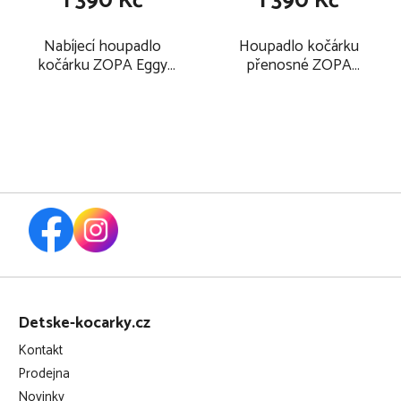
1 390 Kč
1 390 Kč
Nabíjecí houpadlo
Houpadlo kočárku
kočárku ZOPA Eggy
přenosné ZOPA
White 2025
Bobby nabíjecí 2026,
matt black
Z
á
Detske-kocarky.cz
p
Kontakt
a
Prodejna
t
Novinky