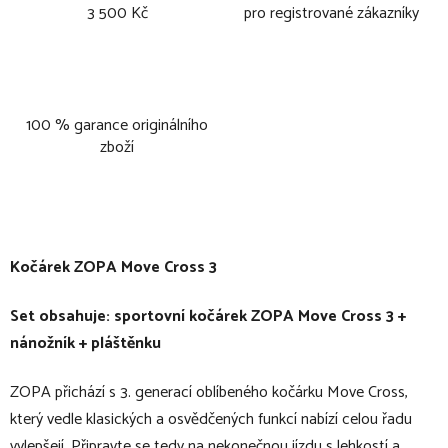
3 500 Kč
pro registrované zákazníky
100 % garance originálního
zboží
Kočárek ZOPA Move Cross 3
Set obsahuje: sportovní kočárek ZOPA Move Cross 3 +
nánožník + pláštěnku
ZOPA přichází s 3. generací oblíbeného kočárku Move Cross,
který vedle klasických a osvědčených funkcí nabízí celou řadu
vylepšejí. Připravte se tedy na nekonečnou jízdu s lehkostí a