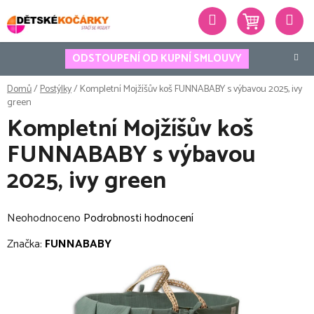
Přejít
Hledat
na
obsah
ODSTOUPENÍ OD KUPNÍ SMLOUVY
Domů
/
Postýlky
/
Kompletní Mojžíšův koš FUNNABABY s výbavou 2025, ivy
green
Kompletní Mojžíšův koš
FUNNABABY s výbavou
2025, ivy green
Průměrné
Neohodnoceno
Podrobnosti hodnocení
hodnocení
Značka:
FUNNABABY
produktu
je
0,0
z