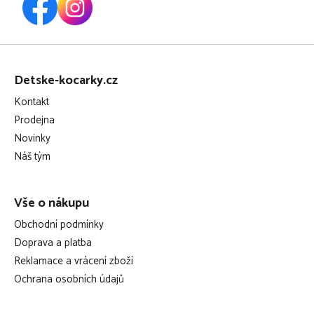
Z
á
Detske-kocarky.cz
p
Kontakt
a
Prodejna
t
Novinky
í
Náš tým
Vše o nákupu
Obchodní podmínky
Doprava a platba
Reklamace a vrácení zboží
Ochrana osobních údajů