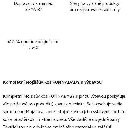
Doprava zdarma nad
Slevy na vybrané produkty
3 500 Kč
pro registrované zákazníky
100 % garance originálního
zboží
Kompletní Mojžíšův koš FUNNABABY s výbavou
Kompletní Mojžíšův koš FUNNABABY s plnou výbavou poskytuje
vše potřebné pro pohodlný spánek miminka. Set obsahuje vedle
samotného Mojžíšova koše i stojan koše a jeho vybavení - potah
koše, prostěradlo, matraci a deku. Vše sladěné do jedné barvy.
Textilie jsou z prodyšného bavlněného materiálu a zajišťují