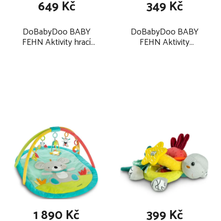
649 Kč
349 Kč
DoBabyDoo BABY
DoBabyDoo BABY
FEHN Aktivity hrací
FEHN Aktivity
velbloud 2025
muchláček zajíc 2025
1 890 Kč
399 Kč