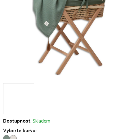
5
hvězdiček.
Dostupnost
Skladem
Vyberte barvu: