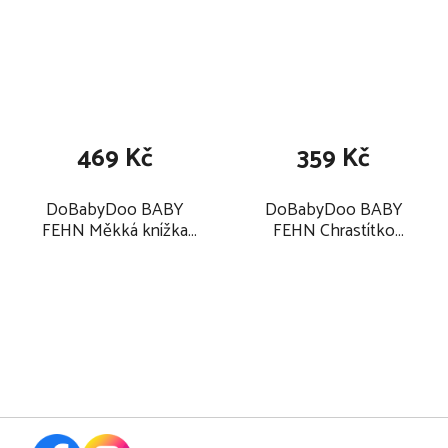
469 Kč
359 Kč
DoBabyDoo BABY
DoBabyDoo BABY
FEHN Měkká knížka
FEHN Chrastítko
koala 2025
balónek 2025