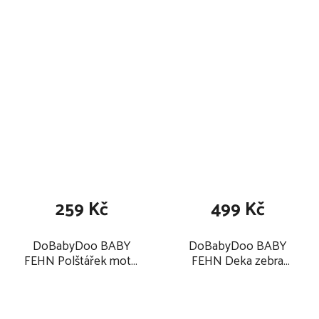
krokodýl 2025
2025
259 Kč
499 Kč
DoBabyDoo BABY
DoBabyDoo BABY
FEHN Polštářek motýl
FEHN Deka zebra
2025
2025