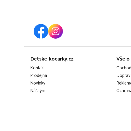
Z
Detske-kocarky.cz
Vše o
á
Kontakt
Obchod
p
Prodejna
Doprava
Novinky
Reklama
a
Náš tým
Ochrana
t
í