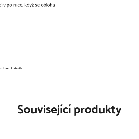
liv po ruce, když se obloha
stop fabrik
tko pomocí ramenních
u k utažení
emným pracím prostředkem do
Související produkty