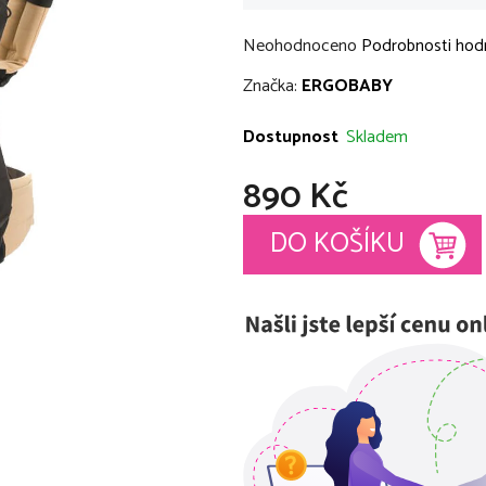
Průměrné
Neohodnoceno
Podrobnosti hod
hodnocení
Značka:
ERGOBABY
produktu
je
Dostupnost
Skladem
0,0
890 Kč
z
5
Měrná cena:
DO KOŠÍKU
hvězdiček.