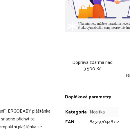
Doprava zdarma nad
3 500 Kč
re
Doplňkové parametry
aveni“. ERGOBABY pláštěnka
Kategorie
Nosítka
 snadno přichytíte
EAN
8451970448712
ompaktní pláštěnka se