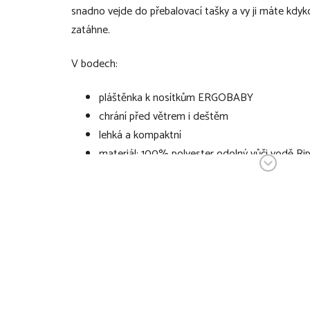
snadno vejde do přebalovací tašky a vy ji máte kdyko
zatáhne.
V bodech:
pláštěnka k nosítkům ERGOBABY
chrání před větrem i deštěm
lehká a kompaktní
materiál: 100% polyester odolný vůči vodě Rip
během okamžiku připevníte pláštěnku na nosí
řemínků
elastická kapuce opatřená šňůrkami s pojistko
lze prát v pračce: perte na šetrný cyklus s j
30°
barené provedení: Black