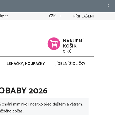
ky.cz
CZK
PŘIHLÁŠENÍ
NÁKUPNÍ
KOŠÍK
0 KČ
LEHAČKY, HOUPAČKY
JÍDELNÍ ŽIDLIČKY
CHODÍTK
GOBABY 2026
chrání miminko i nosítko před deštěm a větrem,
aždého počasí.