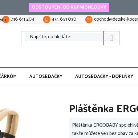
ODSTOUPENÍ OD KUPNÍ SMLOUVY
736 611 204
474 651 030
obchod@detske-kocar
tým
ČÁRKŮM
AUTOSEDAČKY
AUTOSEDAČKY - DOPLŇKY
Pláštěnka ER
Pláštěnka ERGOBABY spolehlivě 
takže můžete ven bez obav za k