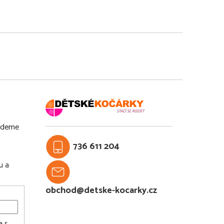
budeme
736 611 204
u a
obchod@detske-kocarky.cz
e s