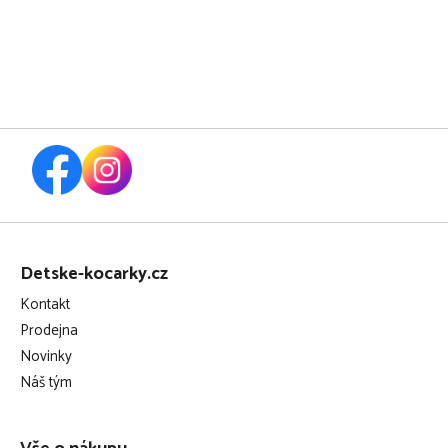
černá 2026
Z
á
Detske-kocarky.cz
p
Kontakt
a
Prodejna
t
Novinky
í
Náš tým