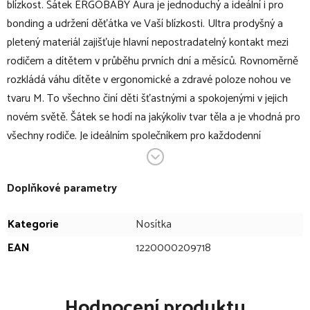
blízkost. Šátek ERGOBABY Aura je jednoduchý a ideální i pro
bonding a udržení děťátka ve Vaší blízkosti. Ultra prodyšný a
pletený materiál zajišťuje hlavní nepostradatelný kontakt mezi
rodičem a dítětem v průběhu prvních dní a měsíců. Rovnoměrně
rozkládá váhu dítěte v ergonomické a zdravé poloze nohou ve
tvaru M. To všechno činí děti šťastnými a spokojenými v jejich
novém světě. Šátek se hodí na jakýkoliv tvar těla a je vhodná pro
všechny rodiče. Je ideálním společníkem pro každodenní
dobrodružství.
V bodech:
Doplňkové parametry
šátek na nošení miminek
Kategorie
Nosítka
vhodný pro děti od 3,6 – 11,3 kg
EAN
1220000209718
jedna velikost pro všechny postavy
jednoduchý na vázání díky kontrastnímu lemu z vnitřní
strany šátku
Hodnocení produktu