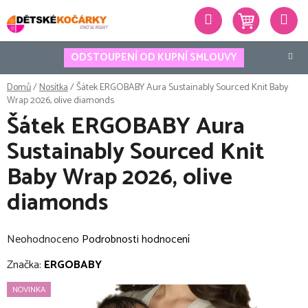
Přejít
Hledat
na
obsah
ODSTOUPENÍ OD KUPNÍ SMLOUVY
Domů
/
Nosítka
/
Šátek ERGOBABY Aura Sustainably Sourced Knit Baby
Wrap 2026, olive diamonds
Šátek ERGOBABY Aura
Sustainably Sourced Knit
Baby Wrap 2026, olive
diamonds
Průměrné
Neohodnoceno
Podrobnosti hodnocení
hodnocení
Značka:
ERGOBABY
produktu
NOVINKA
je