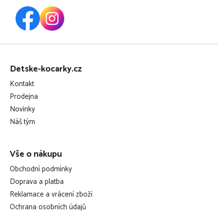
Z
á
Detske-kocarky.cz
p
Kontakt
a
Prodejna
t
Novinky
í
Náš tým
Vše o nákupu
Obchodní podmínky
Doprava a platba
Reklamace a vrácení zboží
Ochrana osobních údajů