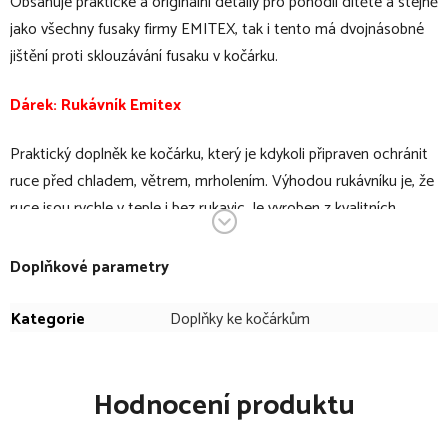
Obsahuje praktické a originální detaily pro pohodlí dítěte a stejně
jako všechny fusaky firmy EMITEX, tak i tento má dvojnásobné
jištění proti sklouzávání fusaku v kočárku.
Dárek: Rukávník Emitex
Praktický doplněk ke kočárku, kte­rý je kdykoli připraven ochránit
ruce před chladem, větrem, mrholením. Výhodou rukávníku je, že
ruce jsou rychle v teple i bez rukavic. Je vyroben z kva­litních
materiálů, které mají výborné termoizolační vlastnosti. Rukávník
je díky nadýchanému a hebké­mu materiálu hřejivý a příjemný pro
Doplňkové parametry
ruce. Připevňuje se na rukojeť kočárku jedno­duše pomocí
kvalitních zapínacích druků. Uvnitř rukávníku je dostatek místa
Kategorie
Doplňky ke kočárkům
pro manipulaci i s ruko­jetí, která má ruční brzdu. Vnější materiál
stačí otřít vlhkou tkani­nou. Možné praní v automatické pračce do
Hodnocení produktu
30 C.
Fusak v bodech: