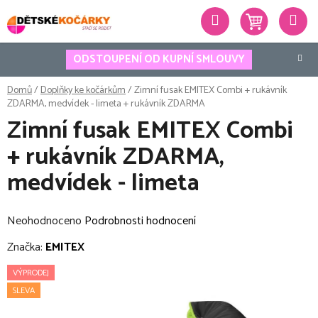
Přejít
Hledat
na
obsah
ODSTOUPENÍ OD KUPNÍ SMLOUVY
Domů
/
Doplňky ke kočárkům
/
Zimní fusak EMITEX Combi + rukávník
ZDARMA, medvídek - limeta
+ rukávník ZDARMA
Zimní fusak EMITEX Combi
+ rukávník ZDARMA,
medvídek - limeta
Průměrné
Neohodnoceno
Podrobnosti hodnocení
hodnocení
Značka:
EMITEX
produktu
VÝPRODEJ
je
SLEVA
0,0
z