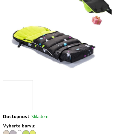
5
hvězdiček.
Dostupnost
Skladem
Vyberte barvu: