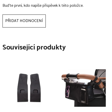
Buďte první, kdo napíše příspěvek k této položce.
fusak pro děti od 0 do 3 let
obsahuje praktické a originální detaily pro pohodlí dítěte
PŘIDAT HODNOCENÍ
využitelný v autosedačce, v kočárku nebo v přenosné tašce
2-násobné zajištění proti sklouzávání fusaku v kočárku
zadní strana fusaku má část z protiskluzového materiálu
Související produkty
přidaný díl v horní zadní části fusaku se stáhnutím šňůrky
změní v kapsu, která uchycením za opěrku zad zamezí
sesouvání fusaku
universální otvory vhodné i na 5-ti bodové bezpečnostní
popruhy v kočárku, autosedačce
na fusaku jsou vyšity prostupy na pásy, tyto se
prostřihnout ostrými nůžkami na manikúru
prostupy se nesmí střihnout do nití od obšití, jinak se
budou dírky párat, prostřihnou se pouze ty otvory, které se
budou používat